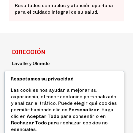
Resultados confiables y atención oportuna
para el cuidado integral de su salud.
DIRECCIÓN
Lavalle y Olmedo
CONTACTO
Respetamos su privacidad
2940-279
Las cookies nos ayudan a mejorar su
experiencia, ofrecer contenido personalizado
0987479097
y analizar el tráfico. Puede elegir qué cookies
permitir haciendo clic en
Personalizar
. Haga
EMERGECIAS 24 HORAS
clic en
Aceptar Todo
para consentir o en
Rechazar Todo
para rechazar cookies no
(03)2940-279
esenciales.